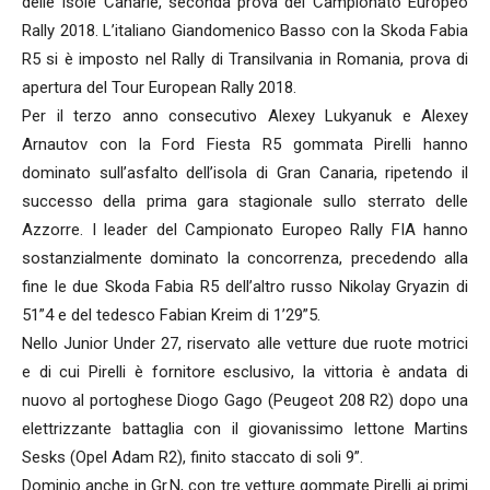
delle Isole Canarie, seconda prova del Campionato Europeo
Rally 2018. L’italiano Giandomenico Basso con la Skoda Fabia
R5 si è imposto nel Rally di Transilvania in Romania, prova di
apertura del Tour European Rally 2018.
Per il terzo anno consecutivo Alexey Lukyanuk e Alexey
Arnautov con la Ford Fiesta R5 gommata Pirelli hanno
dominato sull’asfalto dell’isola di Gran Canaria, ripetendo il
successo della prima gara stagionale sullo sterrato delle
Azzorre. I leader del Campionato Europeo Rally FIA hanno
sostanzialmente dominato la concorrenza, precedendo alla
fine le due Skoda Fabia R5 dell’altro russo Nikolay Gryazin di
51”4 e del tedesco Fabian Kreim di 1’29”5.
Nello Junior Under 27, riservato alle vetture due ruote motrici
e di cui Pirelli è fornitore esclusivo, la vittoria è andata di
nuovo al portoghese Diogo Gago (Peugeot 208 R2) dopo una
elettrizzante battaglia con il giovanissimo lettone Martins
Sesks (Opel Adam R2), finito staccato di soli 9”.
Dominio anche in Gr.N, con tre vetture gommate Pirelli ai primi