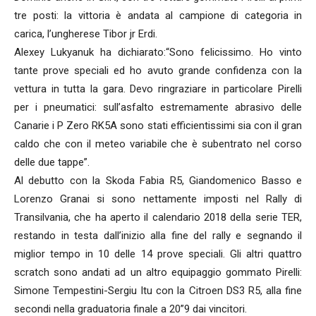
tre posti: la vittoria è andata al campione di categoria in
carica, l’ungherese Tibor jr Erdi.
Alexey Lukyanuk ha dichiarato:“Sono felicissimo. Ho vinto
tante prove speciali ed ho avuto grande confidenza con la
vettura in tutta la gara. Devo ringraziare in particolare Pirelli
per i pneumatici: sull’asfalto estremamente abrasivo delle
Canarie i P Zero RK5A sono stati efficientissimi sia con il gran
caldo che con il meteo variabile che è subentrato nel corso
delle due tappe”.
Al debutto con la Skoda Fabia R5, Giandomenico Basso e
Lorenzo Granai si sono nettamente imposti nel Rally di
Transilvania, che ha aperto il calendario 2018 della serie TER,
restando in testa dall’inizio alla fine del rally e segnando il
miglior tempo in 10 delle 14 prove speciali. Gli altri quattro
scratch sono andati ad un altro equipaggio gommato Pirelli:
Simone Tempestini-Sergiu Itu con la Citroen DS3 R5, alla fine
secondi nella graduatoria finale a 20”9 dai vincitori.