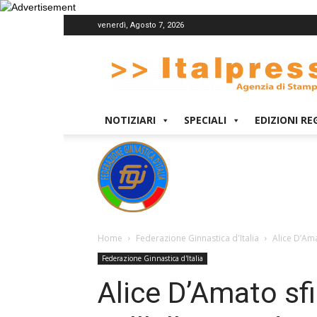
venerdì, Agosto 7, 2026
Italpress
NOTIZIARI
SPECIALI
EDIZIONI RE
Home
Federazione Ginnastica d'Italia
Alice D’Ama
Federazione Ginnastica d'Italia
Alice D’Amato sf