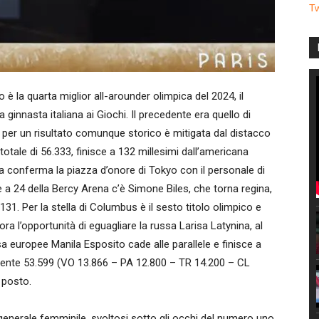
T
la quarta miglior all-arounder olimpica del 2024, il
innasta italiana ai Giochi. Il precedente era quello di
 per un risultato comunque storico è mitigata dal distacco
l totale di 56.333, finisce a 132 millesimi dall’americana
a conferma la piazza d’onore di Tokyo con il personale di
le a 24 della Bercy Arena c’è Simone Biles, che torna regina,
31. Per la stella di Columbus è il sesto titolo olimpico e
ora l’opportunità di eguagliare la russa Larisa Latynina, al
 europee Manila Esposito cade alle parallele e finisce a
eguente 53.599 (VO 13.866 – PA 12.800 – TR 14.200 – CL
 posto.
generale femminile, svoltosi sotto gli occhi del numero uno