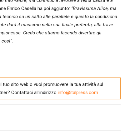
el mio valore, ma continuo a lavorare a testa bassa e a
donne Enrico Casella ha poi aggiunto:
“Bravissima Alice, ma
ecnico su un salto alle parallele e questo la condiziona.
 darà il massimo nella sua finale preferita, alla trave.
mpionesse. Credo che stiamo facendo divertire gli
 così”.
l tuo sito web o vuoi promuovere la tua attività sul
tner? Contattaci all'indirizzo
info@italpress.com