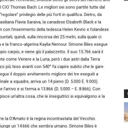
l CIO Thomas Bach. Le migliori sei sono partite tutte dal
egolare” privilegio delle più forti in qualifica. Dietro, da
brasiliana Flavia Saraiva, la canadese Elsabeth Black e la
n con l’inserimento della tedesca Helen Kevric e l’olandese
ntati, quindi, sulla rincorsa dei 25 metri, sulla quale ci
na e la franco-algerina Kaylia Nemour. Simone Biles esegue
io carpio, e viene giù il palazzetto. Il suo 15.766 sarà il
ante come Venere e la Luna, però i due astri dalla Terra
zzo più teso avanti con 540° fa capire subito che le gare
esegue il doppio avvitamento migliore dei tre eseguiti a
 finale a squadre, arriva un 14 pieno (D. 5.000 E. 9.000).
l’arrivo e si ferma a 13.866 (D. 5.000 – E. 8.866). Con
sce un’altra cosa, che le inseguitrici si equivalgono e la
he la D’Amato è la regina incontrastata del Vecchio
ggiunge un 14.666 che sembra umano. Simone Biles è