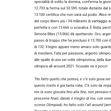
specialità di solito la domina, conferma la gior
12.733 la ferma sul 53.599, totale distante dal
13.100 certifica che non sarà sul podio. Alice ri
del corpo libero più i 34 millesimi di vantaggi
perfetta e con 13.666 ci scavalca. È finita, p
Simone Biles (15.066) dà spettacolo. Oro, argen
passo di troppo che ha precluso il 13.700 con il
di 132. Il legno appare meno amaro solo guarda
di mestiere, Fata per passione, argento olimpi
alle spalle di una sei volte olimpionica, della
olimpica all-around 2021. Scusate se è poco!
“Ho fatto quello che potevo, e c’è solo gioia ne
questo livello è già tanta roba. C’è solo da imp
me la sono giocata fino alla fine, non pensavo
prossime finali, dando il meglio di me, con ser
scorse Olimpiadi, ho fatto solo l’all around
(arr