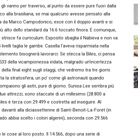
 gli vanno per traverso, al punto da essere pure fuori dalla
ianco alla brasiliana, se mai qualcuno avesse pensato alla
stita da Marco Campodonico, esce con il doppio avanti e si
più alto dello standard da 16.6 toccato finora. E comunque,
le e strisce fa curriculum. Esposito sbaglia il Nabieva e non va
 livelli taglia le gambe. Casella l’aveva risparmiata nella
’elemento bisognerà lavorarci. Se stecca la Biles, ci pensa
.533 della vicampionessa iridata, malgrado un’incertezza
to della final eight sugli staggi, che vedremo tra tre giorni.
nta la stratosfera, un po’ come gli astronauti quando
compaiono gli astri, pure di giorno. Sunisa Lee sembra più
ue attrezzi, sono staccate di un millesimo (28.800 a
iles è terza con 29.499 e costretta ad inseguire. Al
avanti alla diciassettenne di Saint-Benoit-La-Foret (in
rado abbia scelto i colori algerini), seconda con 29.566
 le cose al loro posto. Il 14.566, dopo una serie di