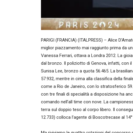
PARIGI (FRANCIA) (ITALPRESS) – Alice D’Amato è 
miglior piazzamento mai raggiunto prima da una g
Vanessa Ferrari, ottava a Londra 2012. La gioia
dal bronzo. Il poliziotto di Genova, infatti, con i
Sunisa Lee, bronzo a quota 56.465. La brasilian
57.932, mentre in cima alla classifica della fina
come a Rio de Janeiro, con lo stratosferico 59.1
con tre finali di specialità a disposizione ha anc
comando nell’all time con nove. La campionessa
terra sul doppio teso al corpo libero. Il cons
12.733) colloca l’agente di Boscotrecase al 14°
Ma riviviamo le quattro rotazioni del concorso 