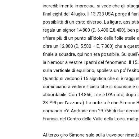
incredibilmente imprecisa, si vede che gli staggi
final eight del 4 luglio. Il 13.733 USA porge il f
possibilità di un esito diverso. La ligure, assi
regala un signor 14.800 (D. 6.400 E.8.400), ben 
rifilare più di un punto all’idolo delle folle stel
oltre un 12.800 (D. 5.500 – E. 7.300) che a questi
finale a squadre, qui non era possibile. Su quell
la Nemour a vestire i panni del fenomeno. Il 15
sulla verticale di equilibrio, spoilera un po’ l’esi
Quando si vedono i 15 significa che si è raggiu
cominciano a vedere il cielo che si scurisce e 
abbordabile. Con 14.866, Lee e D’Amato, dopo d
28.799 per l’azzurra). La notizia è che Simone B
comando c’è Andrade con 29.766 di due decimi d
Francia, nel Centro della Valle della Loira, malg
Al terzo giro Simone sale sulla trave per rimette