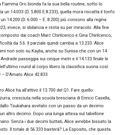
a Fiamma Oro bionda fa la sua bella routine, sotto lo
a un 14.033 (D. 5.800 E.8.233), quella mora riscatta il tonfo
un 14.200 (D. 6.000 – E. 8.200) più consono alla regina
, invece, si sbilancia e resta su per miracolo. Alla fine
, composto dai coach Marc Chirilcenco e Gina Chirilcenco,
ficoltà da 5.6. Il parziale quindi cambia a 13.233. Alice
simi non solo su Kaylia, anche su Sunisa che con un 14
Andrade passeggia sui cinque metri e il 14.133 finale le
l’ultimo round al corpo libero la classifica suona così:
 – D’Amato Alice 42.833.
 Alice ha all’attivo il 13.700 del Q1. Fare quello
zurra, cresciuta nella scuola bresciana di Enrico Casella,
va dallo Tsukahara avvitato con un passo da un decimo.
i un altro decimo. Dopo una lunga attesa sul tabellone
rnano. Senza i due decimi buttati, Alice avrebbe bissato la
osto. Il totale di 56.333 basterà? La Esposito, che questa