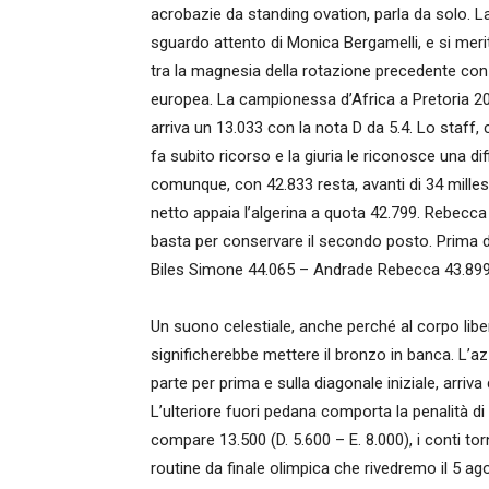
acrobazie da standing ovation, parla da solo. L
sguardo attento di Monica Bergamelli, e si merit
tra la magnesia della rotazione precedente con 
europea. La campionessa d’Africa a Pretoria 2023
arriva un 13.033 con la nota D da 5.4. Lo staff
fa subito ricorso e la giuria le riconosce una dif
comunque, con 42.833 resta, avanti di 34 mille
netto appaia l’algerina a quota 42.799. Rebecca 
basta per conservare il secondo posto. Prima del
Biles Simone 44.065 – Andrade Rebecca 43.899
Un suono celestiale, anche perché al corpo libero
significherebbe mettere il bronzo in banca. L’az
parte per prima e sulla diagonale iniziale, arri
L’ulteriore fuori pedana comporta la penalità d
compare 13.500 (D. 5.600 – E. 8.000), i conti to
routine da finale olimpica che rivedremo il 5 ag