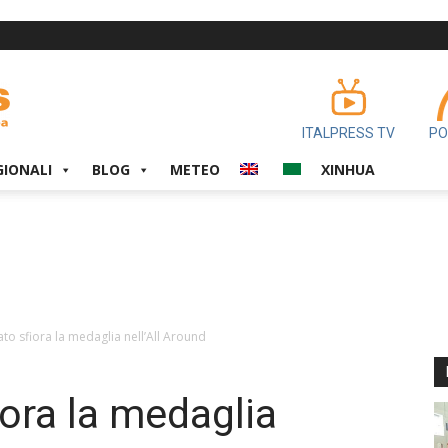
ITALPRESS TV
PO
GIONALI
BLOG
METEO
XINHUA
to sfiora la medaglia nell’All Around
iora la medaglia