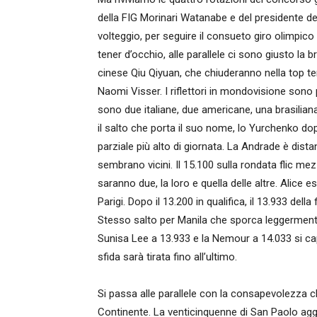
della FIG Morinari Watanabe e del presidente de
volteggio, per seguire il consueto giro olimpico “r
tener d’occhio, alle parallele ci sono giusto la 
cinese Qiu Qiyuan, che chiuderanno nella top te
Naomi Visser. I riflettori in mondovisione sono pu
sono due italiane, due americane, una brasilia
il salto che porta il suo nome, lo Yurchenko dopp
parziale più alto di giornata. La Andrade è dist
sembrano vicini. Il 15.100 sulla rondata flic me
saranno due, la loro e quella delle altre. Alice 
Parigi. Dopo il 13.200 in qualifica, il 13.933 della
Stesso salto per Manila che sporca leggermente 
Sunisa Lee a 13.933 e la Nemour a 14.033 si capi
sfida sarà tirata fino all’ultimo.
Si passa alle parallele con la consapevolezza c
Continente. La venticinquenne di San Paolo a