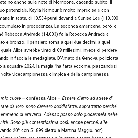
nata no anche sulle note di Morricone, cadendo subito. Il
 suo potenziale. Kaylia Nemour è molto imprecisa e con
mane in testa, di 13.534 punti davanti a Sunisa Lee (i 13.500
o accumulato in precedenza). La seconda americana, però, è
erché Rebecca Andrade (14.033) fa la Rebecca Andrade e
to e bronzo. Il pensiero torna a quei due decimi, a quel
 quale Alice avrebbe vinto di 68 millesimi, invece di perdere
ndo in faccia le medagliate. D’Amato da Genova, poliziotta
co a squadre 2024, la magia l’ha fatta eccome, piazzandosi
 due volte vicecampionessa olimpica e della campionessa
l mio cuore
– confessa Alice –
Essere dietro ad atlete di
arare da loro, sono davvero soddisfatta, soprattutto perché
 nemmeno di arrivarci. Adesso posso solo giocarmela nelle
enità. Sono già contentissima così, anche perché, alle
ivando 20ª con 51.899 dietro a Martina Maggio, ndr).