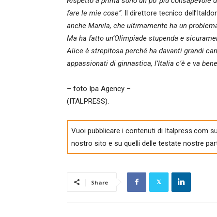
Rispetto a prima sono un po’ più consapevole d
fare le mie cose”
. Il direttore tecnico dell’Ital
anche Manila, che ultimamente ha un problema t
Ma ha fatto un’Olimpiade stupenda e sicuramente
Alice è strepitosa perché ha davanti grandi ca
appassionati di ginnastica, l’Italia c’è e va bene
– foto Ipa Agency –
(ITALPRESS).
Vuoi pubblicare i contenuti di Italpress.com su
nostro sito e su quelli delle testate nostre par
Share