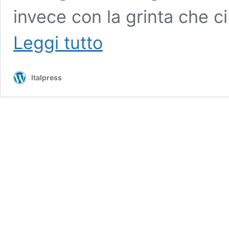
invece con la grinta che c
Simonelli
Leggi tutto
“Auspichiamo
un’Italia
protagonista
Italpress
ai
prossimi
Mondiali”