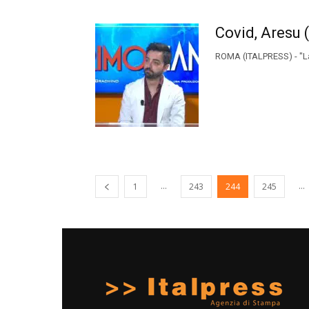
Covid, Aresu 
ROMA (ITALPRESS) - "La 
...
...
1
243
244
245