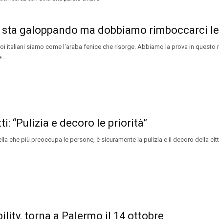
ia sta galoppando ma dobbiamo rimboccarci l
i italiani siamo come l'araba fenice che risorge. Abbiamo la prova in quest
...
ti: “Pulizia e decoro le priorità”
la che più preoccupa le persone, è sicuramente la pulizia e il decoro della città, 
ity, torna a Palermo il 14 ottobre