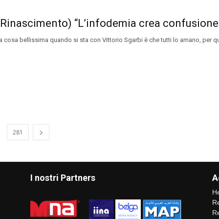
(Rinascimento) “L’infodemia crea confusione
cosa bellissima quando si sta con Vittorio Sgarbi è che tutti lo amano, per qu
281
I nostri Partners
A
He
Re
Re