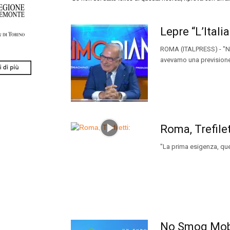
Lepre “L’Ital
ROMA (ITALPRESS) - "No
avevamo una previsione
Roma, Trefilet
"La prima esigenza, quel
No Smog Mobil