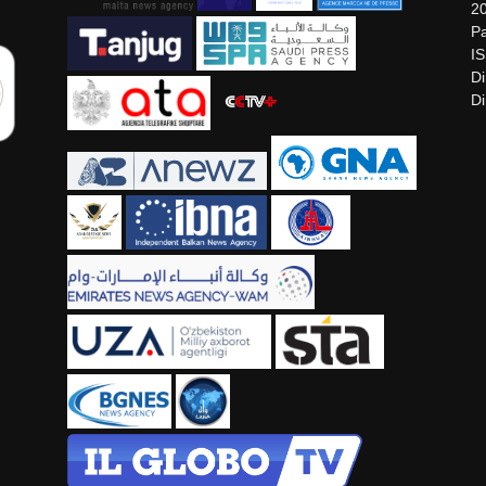
2
Pa
I
Di
Di