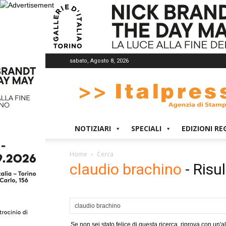
sabato, Agosto 8, 2026
Italpress
NOTIZIARI
SPECIALI
EDIZIONI RE
Home
Cerca
claudio brachino
-
Risul
Se non sei stato felice di questa ricerca, riprova con un'al