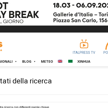
ITALPRESS TV
PO
GIONALI
BLOG
METEO
XINHUA
tati della ricerca
tra ricerca con differenti parole chiave