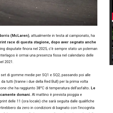
orris (McLaren)
, attualmente in testa al campionato, ha
print race di questa stagione, dopo aver segnato anche
fying disputate finora nel 2025, c’è sempre stato un poleman
 Interlagos è ormai una presenza fissa nel calendario delle
nel 2021.
 un set di gomme medie per SQ1 e SQ2, passando poi alle
 tutti (tranne i due della Red Bull) per la prima volta
ione che ha raggiunto 38°C di temperatura dell’asfalto
. Le
ticamente domani.
Al mattino è prevista pioggia e
int delle 11 (ora locale) che sarà seguita dalle qualifiche
artirebbero da zero in condizioni di bagnato con l’incognita