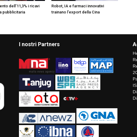
ento dell’11,3% i ricavi
Robot, IA e farmaci innovativi
ia pubblicitaria
trainano l’export della Cina
I nostri Partners
A
He
Re
Re
2
Pa
I
Di
Di