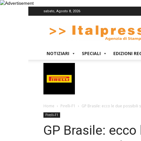
sabato, Agosto 8, 2026
Italpress
NOTIZIARI
SPECIALI
EDIZIONI RE
Home
Pirelli-F1
GP Brasile: ecco le due possibili s
Pirelli-F1
GP Brasile: ecco 