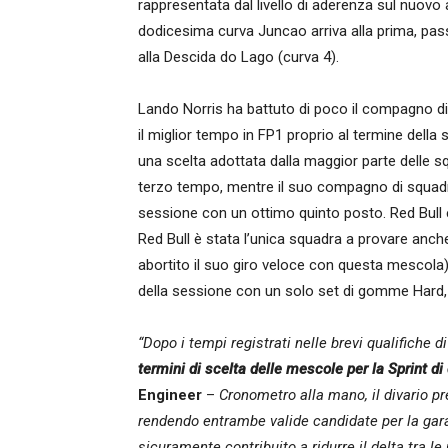
rappresentata dal livello di aderenza sul nuovo
dodicesima curva Juncao arriva alla prima, passand
alla Descida do Lago (curva 4).
Lando Norris ha battuto di poco il compagno di
il miglior tempo in FP1 proprio al termine dell
una scelta adottata dalla maggior parte delle 
terzo tempo, mentre il suo compagno di squadr
sessione con un ottimo quinto posto. Red Bull 
Red Bull è stata l’unica squadra a provare an
abortito il suo giro veloce con questa mescola),
della sessione con un solo set di gomme Hard, i
“Dopo i tempi registrati nelle brevi qualifiche
termini di scelta delle mescole per la Sprint d
Engineer
–
Cronometro alla mano, il divario pr
rendendo entrambe valide candidate per la gara
sicuramente contribuito a ridurre il delta tra l