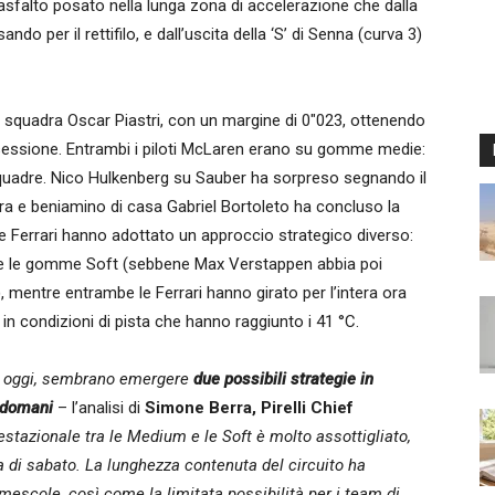
 asfalto posato nella lunga zona di accelerazione che dalla
o per il rettifilo, e dall’uscita della ‘S’ di Senna (curva 3)
 squadra Oscar Piastri, con un margine di 0″023, ottenendo
a sessione. Entrambi i piloti McLaren erano su gomme medie:
squadre. Nico Hulkenberg su Sauber ha sorpreso segnando il
a e beniamino di casa Gabriel Bortoleto ha concluso la
e Ferrari hanno adottato un approccio strategico diverso:
che le gomme Soft (sebbene Max Verstappen abbia poi
 mentre entrambe le Ferrari hanno girato per l’intera ora
n condizioni di pista che hanno raggiunto i 41 °C.
 di oggi, sembrano emergere
due possibili strategie in
i domani
– l’analisi di
Simone Berra, Pirelli Chief
estazionale tra le Medium e le Soft è molto assottigliato,
 di sabato. La lunghezza contenuta del circuito ha
e mescole, così come la limitata possibilità per i team di