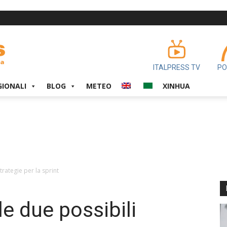
ITALPRESS TV
PO
GIONALI
BLOG
METEO
XINHUA
trategie per la sprint
le due possibili